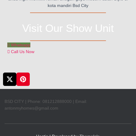
kota mandiri Bsd City
Visit Our Show Unit
Whatsapp
Call Us Now
BSD CITY | Phone: 081212888000 | Email:
antonmyhomes@gmail.com