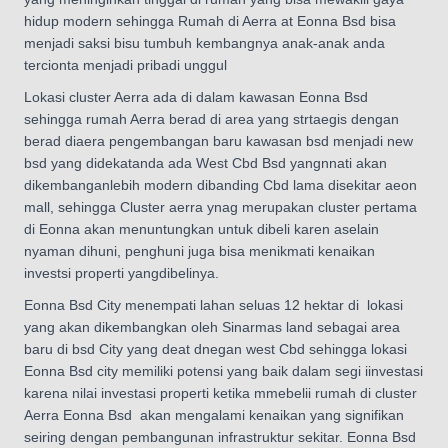
hidup modern sehingga Rumah di Aerra at Eonna Bsd bisa
menjadi saksi bisu tumbuh kembangnya anak-anak anda
tercionta menjadi pribadi unggul
Lokasi cluster Aerra ada di dalam kawasan Eonna Bsd
sehingga rumah Aerra berad di area yang strtaegis dengan
berad diaera pengembangan baru kawasan bsd menjadi new
bsd yang didekatanda ada West Cbd Bsd yangnnati akan
dikembanganlebih modern dibanding Cbd lama disekitar aeon
mall, sehingga Cluster aerra ynag merupakan cluster pertama
di Eonna akan menuntungkan untuk dibeli karen aselain
nyaman dihuni, penghuni juga bisa menikmati kenaikan
investsi properti yangdibelinya.
Eonna Bsd City menempati lahan seluas 12 hektar di lokasi
yang akan dikembangkan oleh Sinarmas land sebagai area
baru di bsd City yang deat dnegan west Cbd sehingga lokasi
Eonna Bsd city memiliki potensi yang baik dalam segi iinvestasi
karena nilai investasi properti ketika mmebelii rumah di cluster
Aerra Eonna Bsd akan mengalami kenaikan yang signifikan
seiring dengan pembangunan infrastruktur sekitar. Eonna Bsd