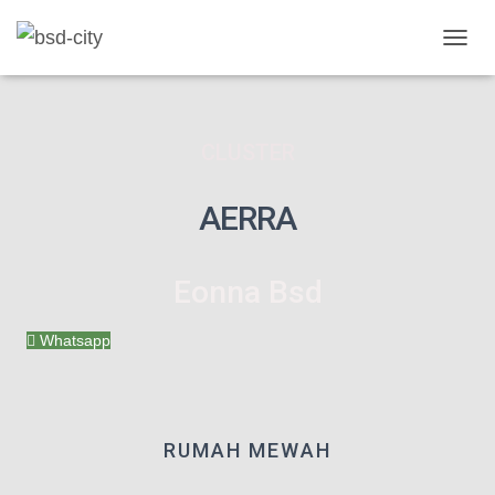
T
O
G
G
L
CLUSTER
E
N
A
AERRA
V
I
G
Eonna Bsd
A
T
I
Whatsapp
O
N
RUMAH MEWAH