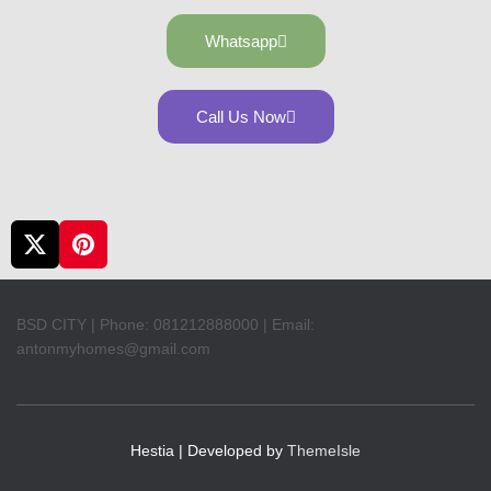
Whatsapp
Call Us Now
BSD CITY | Phone: 081212888000 | Email:
antonmyhomes@gmail.com
Hestia | Developed by
ThemeIsle