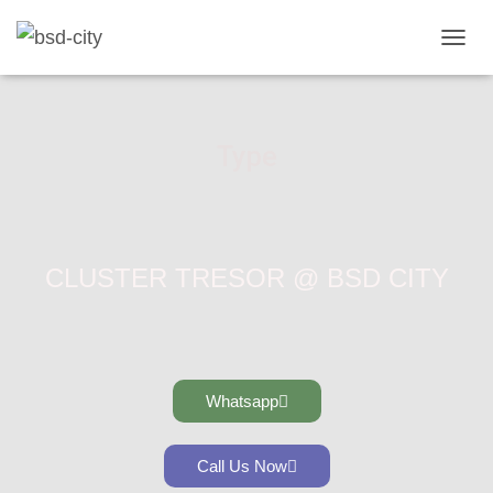
T
O
G
G
L
Type
E
N
A
V
I
G
CLUSTER TRESOR @ BSD CITY
A
T
I
O
N
Whatsapp
Call Us Now