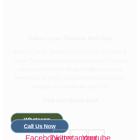
MARKETING
Adora Luxe Terravia Bsd City
Belova Classic Terravia Bsd City ialah tipe baru di
cluster Terravia yang menawarkan rumah compact
yang nyaman dihuni dengan lingkungan yang
berkwlaitas di lokasi yang berkembang dan juga
strategis di Kota Mandiri Bsd City.
Visit Our Show Unit
Whatsapp
Call Us Now
Facebook-
Twitter
Instagram
Youtube