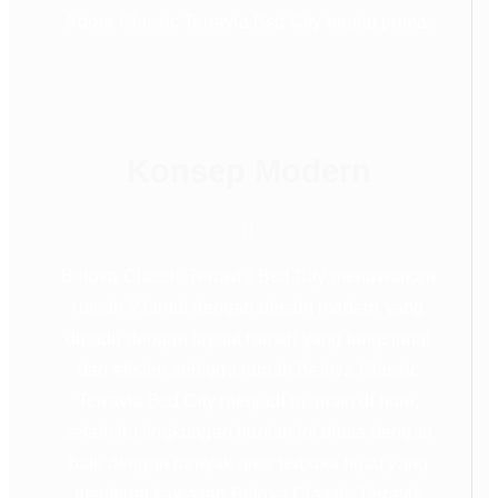
Adora Classic Terravia Bsd City begitu prima.
Konsep Modern
Belova Classic Terravia Bsd City menawarkan
rumah 2 lantai dengan desain modern yang
dipadu dengan layout rumah yang fungsional
dan efisien sehigga rumah Belova Classic
Terravia Bsd City menjadi nyaman di huni,
selain itu lingkungan hunian ini ditata dengan
baik dengan banyak area terbuka hijau yang
membuat kawasan Belova Classic Terravia