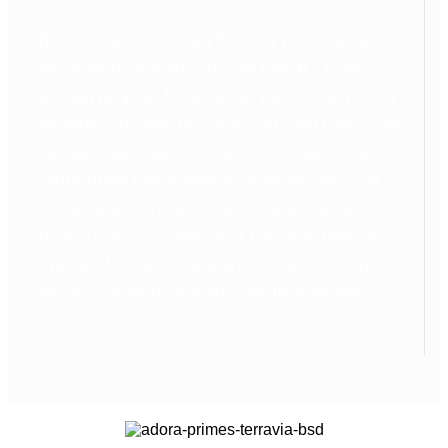
Belova Classic Terravia Bsd City menawarkan
rumah modern dengan desain rumah 2 lantai
dengan tampilan fasad rumah yang modern serta
dipadukan dengan layout rumah yang bagus yang
sangat fungsional dan efisien sehingga setiap
sudut rumah termanfaatkan denngan baik yang
membuat ketika kita masuk ke dalam rumah di
Belova Classic Terravia Bsd City akan merasa
nyaman dengan mendapat pengalaman tinggal di
rumah yang modern dengan kwalitas terjamin.