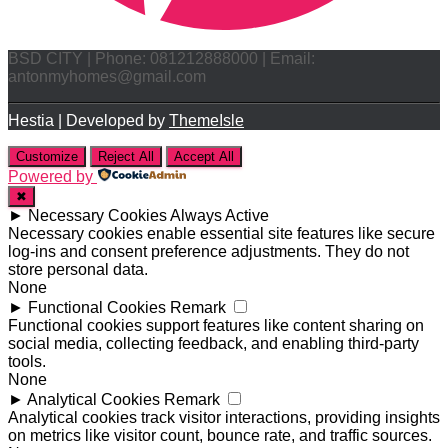
BSD CITY | Phone: 081212888000 | Email:
antonmyhomes@gmail.com
Hestia | Developed by
ThemeIsle
Customize
Reject All
Accept All
Powered by
✖
►
Necessary Cookies
Always Active
Necessary cookies enable essential site features like secure
log-ins and consent preference adjustments. They do not
store personal data.
None
►
Functional Cookies
Remark
Functional cookies support features like content sharing on
social media, collecting feedback, and enabling third-party
tools.
None
►
Analytical Cookies
Remark
Analytical cookies track visitor interactions, providing insights
on metrics like visitor count, bounce rate, and traffic sources.