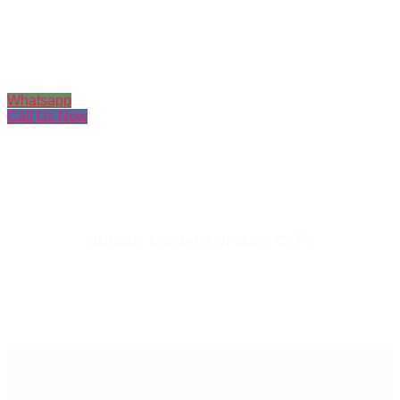
TERRAVIA BSD CITY
Whatsapp
Call Us Now
Hunian Modern di BSD CiTY