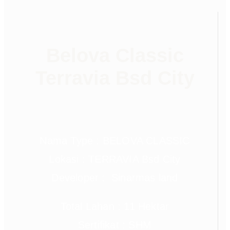
Belova Classic
Terravia Bsd City
Nama Type : BELOVA CLASSIC
Lokasi : TERRAVIA Bsd City
Developer : Sinarmas land
Total Lahan : 11 Hektar
Sertifikat : SHM