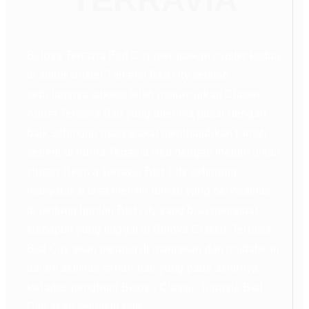
Belova Terravia Bsd City merupakan cluster kedua
di super cluster Terravia Bsd city setelah
sebelumnya sukses telah meluncurkan Cluster
Adora Terravia Bsd yang diterima pasar dengan
baik sehingga masyarakat membutuhkan rumah
seperti di Adora Terravia Bsd dengan meluncurkan
cluster Belova Terravia Bsd City sehingga
masyarakat bisa memilii rumah yang berkwalitas
di jantung hunian Bsd city yang bisa membuat
siapapun yang tinggal di Belova Classic Terravia
Bsd City akan merasa di manjakan dan mudahkan
dalam aktifitas sehari-hari yang pada akhirnya
kwlaitas penghuni Belova Classic Terravia Bsd
City akan semakin baik.