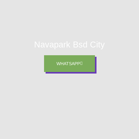
Navapark Bsd City
WHATSAPP