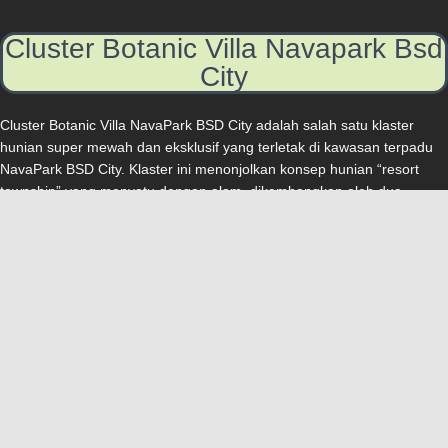
Cluster Botanic Villa Navapark Bsd
City
Cluster Botanic Villa NavaPark BSD City adalah salah satu klaster
hunian super mewah dan eksklusif yang terletak di kawasan terpadu
NavaPark BSD City. Klaster ini menonjolkan konsep hunian “resort
township” yang menyatu dengan alam, dikembangkan oleh dua
developer ternama, Sinarmas Land dan Hongkong Land. Cluster
Botanic Villa Navapark BSD City adalah salah satu klaster hunian
paling mewah dan eksklusif yang terletak di kawasan superblok
NavaPark BSD City. Klaster ini dikembangkan dengan konsep “resort
living” yang menawarkan pengalaman tinggal layaknya di sebuah
resor bintang lima. Dengan lokasi yang sangat strategis di jantung
CBD BSD, Botanic Villa memadukan kemewahan dan privasi dengan
keindahan alam, menjadikannya pilihan ideal bagi mereka yang
mencari hunian premium.
Berikut adalah penjelasan lebih detail mengenai Cluster Botanic Villa
NavaPark: