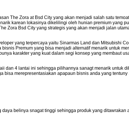
asan The Zora at Bsd City yang akan menjadi salah satu temo
rik karean lokasinya dikelilingi oleh hunian premium yang pun
si The Zora Bsd City yang strategis yang akan menjadi jalan u
oper yang terpercaya yaitu Sinarmas Land dan Mitsubishi Cor
bisnis Premum yang bisa menjadi alternatif menarik untuk m
 punya karakter yang kuat dalam segi konsep yang membaut 
 dan 4 lantai ini sehingga pilihannya sanagt menarik untuk d
ga bisa merepresentasiakan apapaun bisnis anda yang tentun
daya belinya snagat tinggi sehingga produk yang ditawrakan a