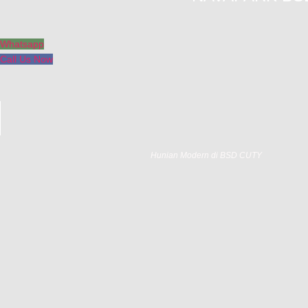
Whatsapp
Call Us Now
Hunian Modern di BSD CUTY