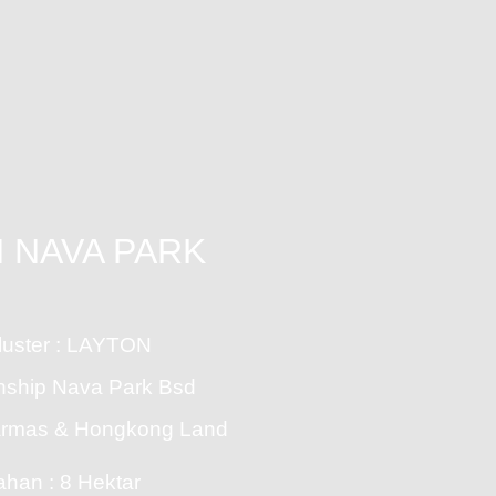
 NAVA PARK
uster : LAYTON
nship Nava Park Bsd
narmas & Hongkong Land
ahan : 8 Hektar