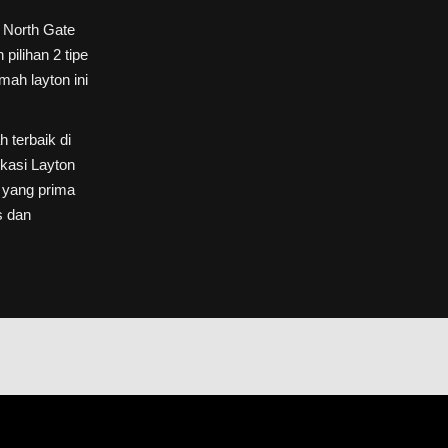
h North Gate
pilihan 2 tipe
mah layton ini
 terbaik di
okasi Layton
k yang prima
s dan