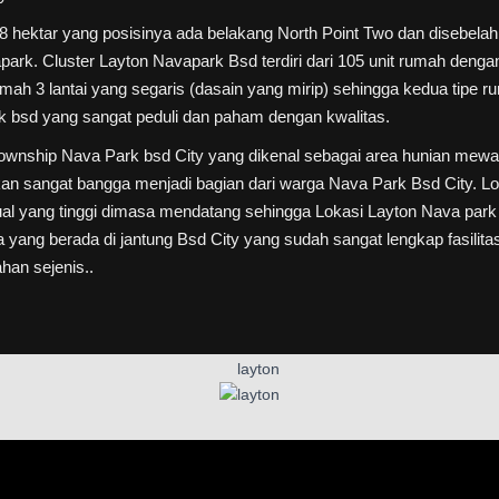
 8 hektar yang posisinya ada belakang North Point Two dan disebela
ark. Cluster Layton Navapark Bsd terdiri dari 105 unit rumah dengan 
ah 3 lantai yang segaris (dasain yang mirip) sehingga kedua tipe ru
k bsd yang sangat peduli dan paham dengan kwalitas.
ownship Nava Park bsd City yang dikenal sebagai area hunian mewah
akan sangat bangga menjadi bagian dari warga Nava Park Bsd City. L
 jual yang tinggi dimasa mendatang sehingga Lokasi Layton Nava par
a yang berada di jantung Bsd City yang sudah sangat lengkap fasilita
han sejenis..