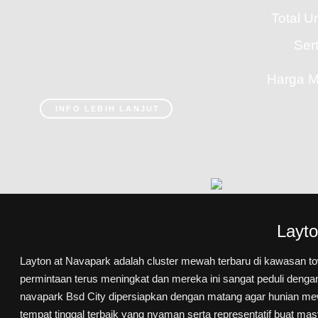
Total U
Sert
Harga M
INFO LEBIH LANJUT
Layt
Layton at Navapark adalah cluster mewah terbaru di kawasan 
permintaan terus meningkat dan mereka ini sangat peduli dengan
navapark Bsd City dipersiapkan dengan matang agar hunian mewa
tempat tinggal terbaik yang nyaman serta representatif buat mas