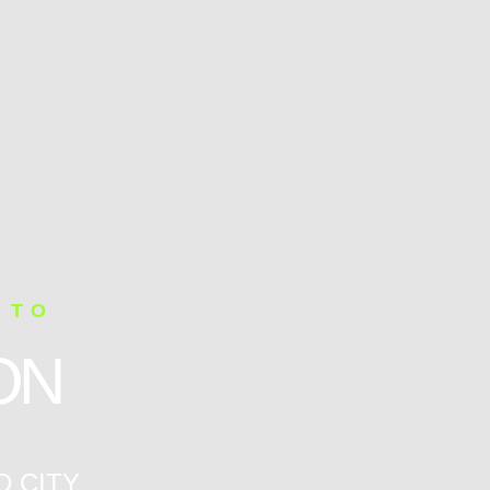
 TO
ON
D CITY