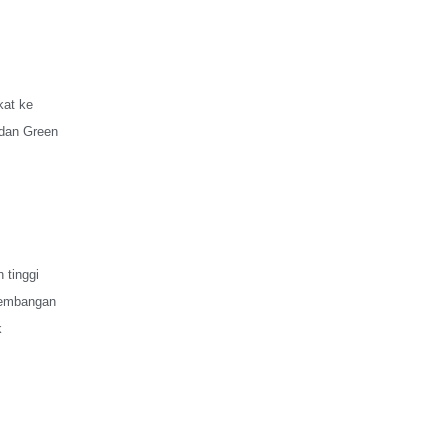
kat ke
 dan Green
 tinggi
gembangan
k