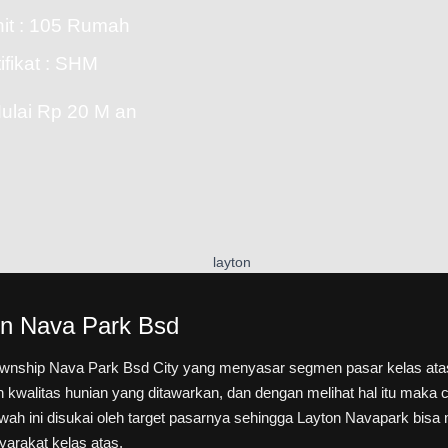
nit : 105 Rumah
ifikat : SHM
ulai Rp 20 M an
on Nava Park Bsd
township Nava Park Bsd City yang menyasar segmen pasar kelas ata
 kwalitas hunian yang ditawarkan, dan dengan melihat hal itu maka cl
h ini disukai oleh target pasarnya sehingga Layton Navapark bisa 
yarakat kelas atas.