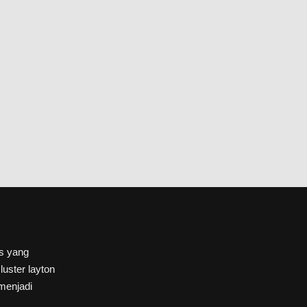
s yang
uster layton
menjadi