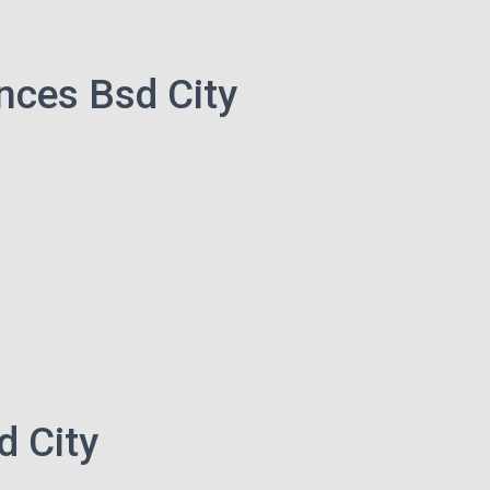
nces Bsd City
d City