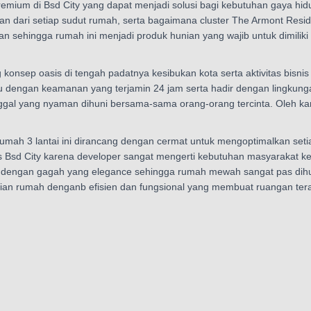
emium di Bsd City yang dapat menjadi solusi bagi kebutuhan gaya hid
 dari setiap sudut rumah, serta bagaimana cluster The Armont Reside
kan sehingga rumah ini menjadi produk hunian yang wajib untuk dimilik
onsep oasis di tengah padatnya kesibukan kota serta aktivitas bisni
 dengan keamanan yang terjamin 24 jam serta hadir dengan lingkungan
inggal yang nyaman dihuni bersama-sama orang-orang tercinta. Oleh 
 rumah 3 lantai ini dirancang dengan cermat untuk mengoptimalkan s
 Bsd City karena developer sangat mengerti kebutuhan masyarakat ke
 dengan gagah yang elegance sehingga rumah mewah sangat pas dihuni
ikian rumah denganb efisien dan fungsional yang membuat ruangan ter