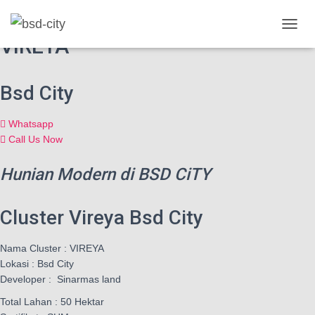
Cluster
T
VIREYA
O
G
G
Bsd City
L
E
N
Whatsapp
A
Call Us Now
V
I
G
Hunian Modern di BSD CiTY
A
T
I
Cluster Vireya Bsd City
O
N
Nama Cluster : VIREYA
Lokasi : Bsd City
Developer : Sinarmas land
Total Lahan : 50 Hektar