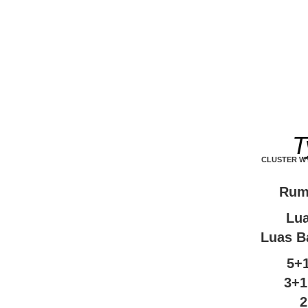
T
CLUSTER WY
Rum
Lua
Luas B
5+
3+1
2