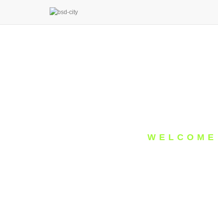
WELCOME
WYNYA
HIERA @ BSD