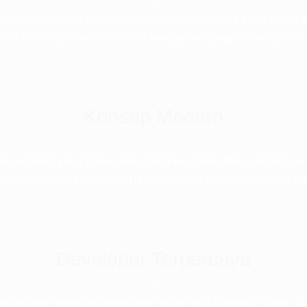
bangkan didalam kawasan kota mandiri Bsd City yang lokasi s
era Bsd City berada di lokasi yang prima yang memudahkan a
Konsep Modern
ian premium yang berkwalitas dengan menampilkan desain ruma
n infrastruktur penunjang yang lengkap yang memanjakan pengh
Developer Terpercaya
kolaborasi beberapa developer besar yaitu Sinarmas Land, M