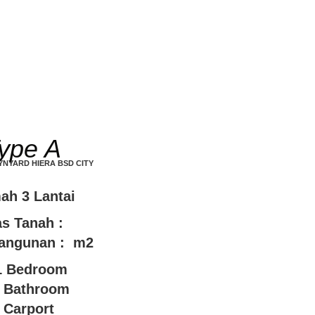
ype A
NYARD HIERA BSD CITY
ah 3 Lantai
s Tanah :
angunan : m2
1 Bedroom
 Bathroom
 Carport