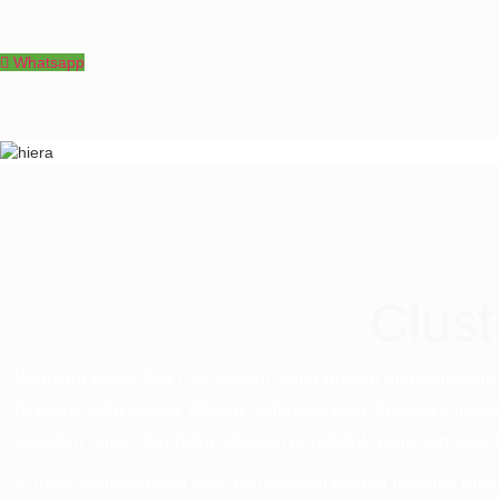
Whatsapp
Clust
Wynyard Hiera Bsd City adalah cluter hunian premium baru 
di Hiera yaitu cluster Welton. sehingga bisa dibilang Clus
semakin ramai dan hidup dengan penduduk yang semakin ba
Cluster Wynyard Bsd City memberikan pilihan menarik bua