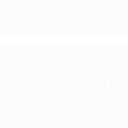
er Wynyard Hiera Bs
yang dihadirkan dikawasan township Hiera at Bsd city, dan c
ter Wynyard Hiera Bsd City merupakan cluster kedua di Townsh
nyak dan mau tinggal di Township Hiera Bsd City.
t anda masyarakat kelas atas yang sedang mencari rumah pre