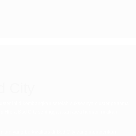
d City
luster ini dikembangkan setelah suksesnya cluster pertama
ip Hiera Bsd City sehingga akan area hunian ini akan
mium yang berkwalitas di Bsd City yang memberikan