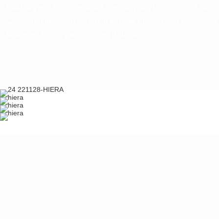
hunian yang bisa membuat mereka yang ingin tinggak di s
City sehingga akan semakin banyak masyarakat kelas atas
kawasan bisnis yang modern didalamnya.