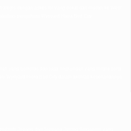
trategis dengan askes tol yang dekat dan mudah ke West
ktifitas penguhuni Wynyard Hiera Bsd City
h yang berkelas dan juga lingkungan yang tertata serta
uni Wynyard Hiera Bsd City dalam aktifitas kesehariannya
itsubishi Jepang dan Surbana Jurong Singapore yang