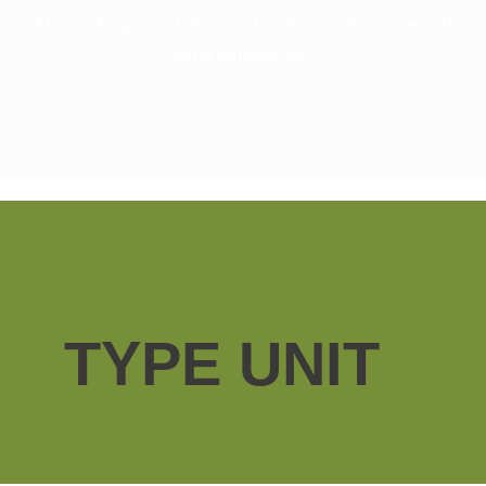
tbana Mas, sehingga kolaborasi akan berkomitmen menjadikan
yang berkwalitas.
TYPE UNIT