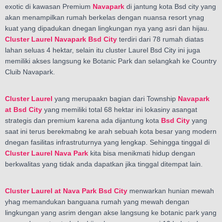
exotic di kawasan Premium
Navapark
di jantung kota Bsd city yang
akan menampilkan rumah berkelas dengan nuansa resort ynag
kuat yang dipadukan dnegan lingkungan nya yang asri dan hijau.
Cluster Laurel Navapark Bsd City
terdiri dari 78 rumah diatas
lahan seluas 4 hektar, selain itu cluster Laurel Bsd City ini juga
memiliki akses langsung ke Botanic Park dan selangkah ke Country
Cluib Navapark.
Cluster Laurel
yang merupaakn bagian dari Township
Navapark
at Bsd City
yang memiliki total 68 hektar ini lokasiny asangat
strategis dan premium karena ada dijantung kota
Bsd City
yang
saat ini terus berekmabng ke arah sebuah kota besar yang modern
dnegan fasilitas infrastruturnya yang lengkap. Sehingga tinggal di
Cluster Laurel Nava Park
kita bisa menikmati hidup dengan
berkwalitas yang tidak anda dapatkan jika tinggal ditempat lain.
Cluster Laurel at Nava Park Bsd City
menwarkan hunian mewah
yhag memandukan banguana rumah yang mewah dengan
lingkungan yang asrim dengan akse langsung ke botanic park yang