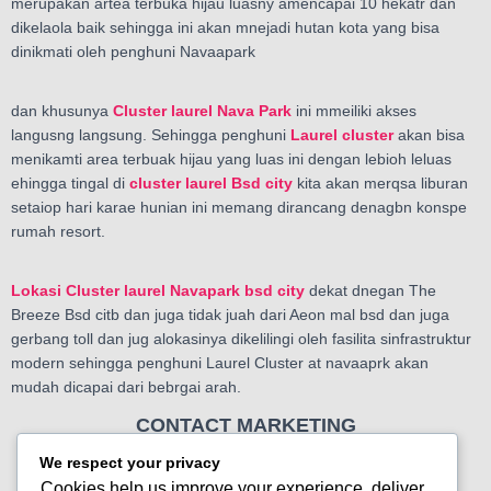
merupakan artea terbuka hijau luasny amencapai 10 hekatr dan
dikelaola baik sehingga ini akan mnejadi hutan kota yang bisa
dinikmati oleh penghuni Navaapark
dan khusunya
Cluster laurel Nava Park
ini mmeiliki akses
langusng langsung. Sehingga penghuni
Laurel cluster
akan bisa
menikamti area terbuak hijau yang luas ini dengan lebioh leluas
ehingga tingal di
cluster laurel Bsd city
kita akan merqsa liburan
setaiop hari karae hunian ini memang dirancang denagbn konspe
rumah resort.
Lokasi Cluster laurel Navapark bsd city
dekat dnegan The
Breeze Bsd citb dan juga tidak juah dari Aeon mal bsd dan juga
gerbang toll dan jug alokasinya dikelilingi oleh fasilita sinfrastruktur
modern sehingga penghuni Laurel Cluster at navaaprk akan
mudah dicapai dari bebrgai arah.
CONTACT MARKETING
We respect your privacy
0812-12-888-000
Cookies help us improve your experience, deliver