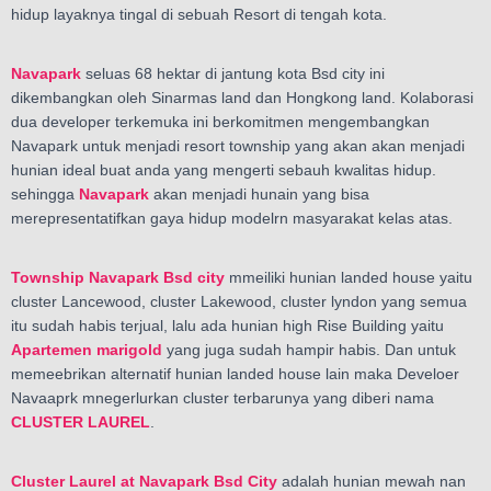
hidup layaknya tingal di sebuah Resort di tengah kota.
Navapark
seluas 68 hektar di jantung kota Bsd city ini
dikembangkan oleh Sinarmas land dan Hongkong land. Kolaborasi
dua developer terkemuka ini berkomitmen mengembangkan
Navapark untuk menjadi resort township yang akan akan menjadi
hunian ideal buat anda yang mengerti sebauh kwalitas hidup.
sehingga
Navapark
akan menjadi hunain yang bisa
merepresentatifkan gaya hidup modelrn masyarakat kelas atas.
Township Navapark Bsd city
mmeiliki hunian landed house yaitu
cluster Lancewood, cluster Lakewood, cluster lyndon yang semua
itu sudah habis terjual, lalu ada hunian high Rise Building yaitu
Apartemen marigold
yang juga sudah hampir habis. Dan untuk
memeebrikan alternatif hunian landed house lain maka Develoer
Navaaprk mnegerlurkan cluster terbarunya yang diberi nama
CLUSTER LAUREL
.
Cluster Laurel at Navapark Bsd City
adalah hunian mewah nan