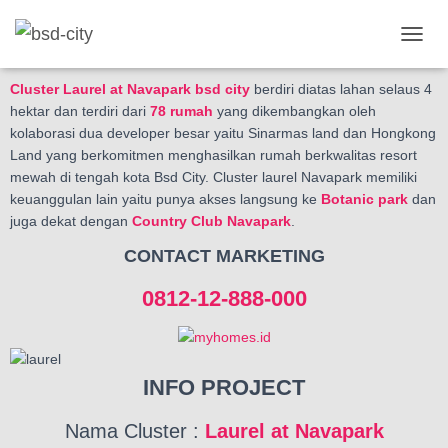
T
O
G
Cluster Laurel at Navapark bsd city
berdiri diatas lahan selaus 4
G
hektar dan terdiri dari
78 rumah
yang dikembangkan oleh
L
kolaborasi dua developer besar yaitu Sinarmas land dan Hongkong
E
Land yang berkomitmen menghasilkan rumah berkwalitas resort
N
mewah di tengah kota Bsd City. Cluster laurel Navapark memiliki
A
keuanggulan lain yaitu punya akses langsung ke
Botanic park
dan
V
juga dekat dengan
Country Club Navapark
.
I
G
CONTACT MARKETING
A
T
0812-12-888-000
I
O
N
INFO PROJECT
Nama Cluster :
Laurel at Navapark