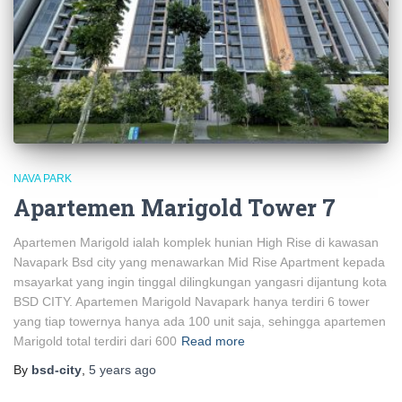
NAVA PARK
Apartemen Marigold Tower 7
Apartemen Marigold ialah komplek hunian High Rise di kawasan
Navapark Bsd city yang menawarkan Mid Rise Apartment kepada
msayarkat yang ingin tinggal dilingkungan yangasri dijantung kota
BSD CITY. Apartemen Marigold Navapark hanya terdiri 6 tower
yang tiap towernya hanya ada 100 unit saja, sehingga apartemen
Marigold total terdiri dari 600
Read more
By
bsd-city
,
5 years
ago