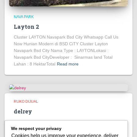
NAVA PARK
Layton 2
Cluster LAYTON Navapark Bsd City Whatsapp Call Us
Now Hunian Modern di BSD CiTY Cluster Layton
Navapark Bsd City Nama Type : LAYTONLokasi :
Navapark Bsd CityDeveloper : Sinarmas land Total
Lahan : 8 HektarTotal
Read more
RUKO DIJUAL
delrey
Welcome to DELREYBUSINESS TOWNHOUSE BSD
We respect your privacy
CITY Whatsapp Call Us Now Hunian Modern di BSD
CUTY DELREY BIZTOWN Nama Cluster : DELREY
Cookies help us improve your experience, deliver