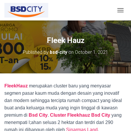
T
O
G
G
L
Fleek Hauz
E
N
Published by
bsd-city
on
October 1, 2021
A
V
I
G
A
T
FleekHauz
merupakan cluster baru yang menyasar
I
O
segmen pasar kaum muda dengan desain yang inovatif
N
dan modern sehingga tercipta rumah compact yang ideal
buat anda keluarga muda yang ingin tinggal di kawasn
premium di
Bsd City
.
Cluster Fleekhauz Bsd City
yang
menempati l;ahan seluas 2 hektar dan terdri dari 290
rumah ini dibangun oleh oleh
Sinarmas Land
.