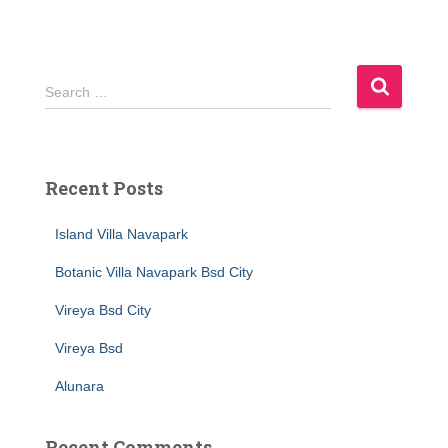
S
Search …
e
a
r
c
Recent Posts
h
f
Island Villa Navapark
o
r
Botanic Villa Navapark Bsd City
:
Vireya Bsd City
Vireya Bsd
Alunara
Recent Comments